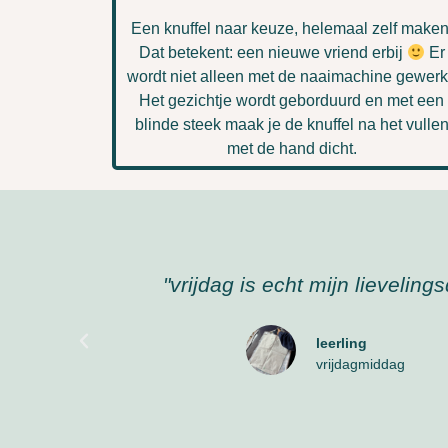
Een knuffel naar keuze, helemaal zelf maken
Dat betekent: een nieuwe vriend erbij
Er
wordt niet alleen met de naaimachine gewerk
Het gezichtje wordt geborduurd en met een
blinde steek maak je de knuffel na het vulle
met de hand dicht.
"ik fiets anders wel even naar hu
zeggen dat ik langer blijf"
cursist
kids crea week