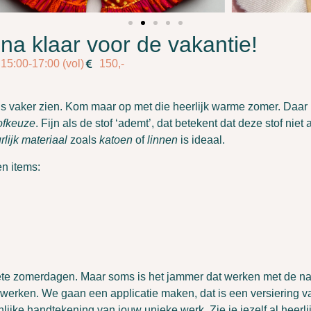
jna klaar voor de vakantie!
15:00-17:00 (vol)
150,-
s vaker zien. Kom maar op met die heerlijk warme zomer. Daar 
ofkeuze
. Fijn als de stof ‘ademt’, dat betekent dat deze stof niet a
rlijk materiaal
zoals
katoen
of
linnen
is ideaal.
en items:
hete zomerdagen. Maar soms is het jammer dat werken met de na
rken. We gaan een applicatie maken, dat is een versiering van 
ijke handtekening van jouw unieke werk. Zie je jezelf al heerlij