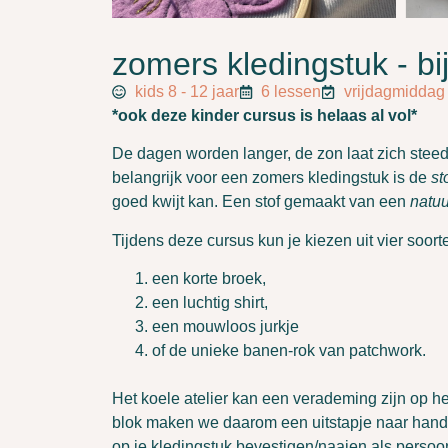
zomers kledingstuk - bi
kids 8 - 12 jaar
6 lessen
vrijdagmiddag 
*ook deze kinder cursus is helaas al vol*
De dagen worden langer, de zon laat zich steed
belangrijk voor een zomers kledingstuk is de
st
goed kwijt kan. Een stof gemaakt van een
natuu
Tijdens deze cursus kun je kiezen uit vier soort
een korte broek,
een luchtig shirt,
een mouwloos jurkje
of de unieke banen-rok van patchwork.
Het koele atelier kan een verademing zijn op 
blok maken we daarom een uitstapje naar handwe
op je kledingstuk bevestigen/naaien als persoonl