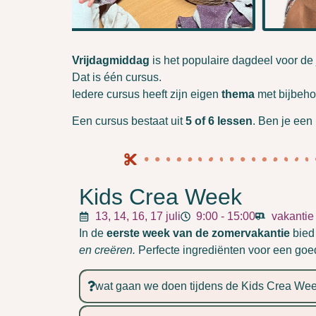
Vrijdagmiddag
is het populaire dagdeel voor de
Dat is één cursus.
Iedere cursus heeft zijn eigen
thema
met bijbeh
Een cursus bestaat uit
5 of
6
lessen
. Ben je een
Kids Crea Week
13, 14, 16, 17 juli
9:00 - 15:00
vakanti
In de
eerste week van de zomervakantie
bied
en creëren.
Perfecte ingrediënten voor een goed
wat gaan we doen tijdens de Kids Crea We