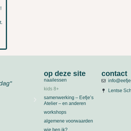
!
t.
n
op deze site
contact
naailessen
info@eefjes
is om te
"ik kan morgen ook nog komen,
kids 8+
Lentse Sch
naar school"
samenwerking – Eefje’s
Atelier – en anderen
leerling
workshops
vrijdagmid
algemene voorwaarden
wie ben ik?